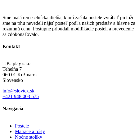
Sme malá remeselnícka dielňa, ktorá začala postele vyrábať pretože
sme na trhu nevedeli nájsť posteľ podľa našich predstáv a hlavne za
rozumnú cenu. Postupne pribúdali modifikácie postelí a prevedenie
sa zdokonaľovalo.
Kontakt
T.K. play s.r.o.
Tehelňa 7
060 01 Kežmarok
Slovensko
info@slovtex.sk
+421 948 003 575
Navigácia
Postele
Matrace a rošty
Nočné stolíky