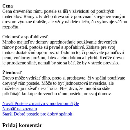
Cena
Cena dreveného rámu postele sa líši v závislosti od použitých
materiálov. Rámy z tvrdého dreva sú v porovnaní s regenerovaným
drevom výrazne drahšie, ale vždy nájdete niečo, čo vyhovuje vášmu
rozpočtu.
Odolnosť a spoľahlivosť
Mnoho majiteľov domov uprednostňuje používanie drevených
rámov postelí, pretože sú pevné a spoľahlivé. Získate pre svoj
matrac dostatočnú oporu bez ohľadu na to, či používate pamäťovú
penu, vnútorný pružinu, latex alebo dokonca hybrid. Keďže drevo
je prirodzene silné, nemali by ste sa báť, že by v strede previslo.
Životnosť
Drevo môže vydržať dlho, preto si predstavte, či v spálni používate
drevený rám postele. Môže to byť jednorazová investícia, ale
môžete si ju užívať desaťročia. Niet divu, že mnohí sa stále
prikláňajú ku kúpe dreveného rámu postele pre svoj domov.
Novší
Postele z masívu v modernom štýle
Naspäť na zoznam
Starší
Dobré postele pre dobrý spánok
Pridaj komentár