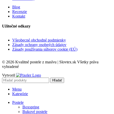
Blog
Recenzie
Kontakt
Užitočné odkazy
Všeobecné obchodné podmienky
Zásady ochrany osobných údajov
Zásady používania súborov cookie (EÚ)
© 2026 Kvalitné postele z masívu | Slovtex.sk Všetky práva
vyhradené
Vytvoril
Hľadať
Menu
Kategórie
Postele
Boxspring
Bukové postele