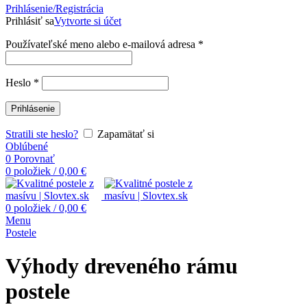
Prihlásenie/Registrácia
Prihlásiť sa
Vytvorte si účet
Používateľské meno alebo e-mailová adresa
*
Heslo
*
Prihlásenie
Stratili ste heslo?
Zapamätať si
Oblúbené
0
Porovnať
0
položiek
/
0,00
€
0
položiek
/
0,00
€
Menu
Postele
Výhody dreveného rámu
postele