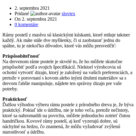
2. septembra 2021
Pridané
slovtex
On 2. septembra 2021
0
komentáre
Rámy postelí z masívu sú klasickými kúskami, ktoré miluje takmer
každý. Ak máte stále dve myšlienky, či si zaobstarať jednu do
spálne, tu je niekoľko dôvodov, ktoré vás môžu presvedčiť:
Prispôsobiteľnosť
Na drevenom ráme postele je skvelé to, že ho môžete skutočne
prispôsobiť podľa svojich špecifikácií. Niektorí výrobcovia sú
ochotní vytvoriť dizajn, ktorý je založený na vašich preferenciách, a
pretože v porovnaní s kovom alebo inými druhmi materiálov sa s
drevom ľahšie manipuluje, nájdete ten správny dizajn pre vaše
potreby.
Praktickosť
Ďalšou výhodou výberu rámu postele z prírodného dreva je, že býva
praktický. Pokiaľ ide o údržbu, nie je toho veľa, pretože nečistoty,
ktoré sa nahromadili na povrchu, môžete jednoducho zotrieť čistou
handričkou. Kovové rámy postelí, aj keď vyzerajú dobre, sú
náchylné na hrdzu, čo znamená, že môžu vyžadovať zvýšenú
starostlivosť a údržbu.