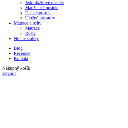
Jednolôžkové postele
Manželské postele
Detské postele
Úložné priestory
Matrace a rošty
Matrace
Rošty
Nočné stolíky
Blog
Recenzie
Kontakt
Nákupný košík
zatvoriť