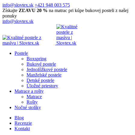
info@slovtex.sk
+421 948 003 575
Získajte
ZĽAVU 20 %
na matrac pri kúpe bukovej posteli z našej
ponuky
info@slovtex.sk
Postele
Boxspring
Bukové postele
Jednolôžkové postele
Manželské postele
Detské postele
Úložné priestory
Matrace a rošty
Matrace
Rošty
Nočné stolíky
Blog
Recenzie
Kontakt