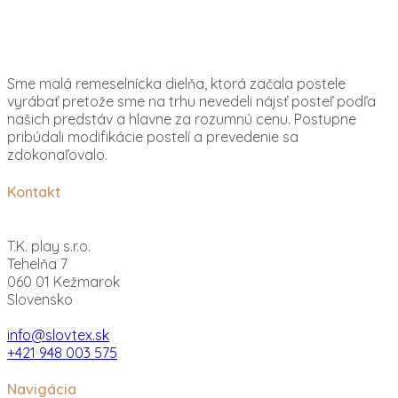
Sme malá remeselnícka dielňa, ktorá začala postele
vyrábať pretože sme na trhu nevedeli nájsť posteľ podľa
našich predstáv a hlavne za rozumnú cenu. Postupne
pribúdali modifikácie postelí a prevedenie sa
zdokonaľovalo.
Kontakt
T.K. play s.r.o.
Tehelňa 7
060 01 Kežmarok
Slovensko
info@slovtex.sk
+421 948 003 575
Navigácia