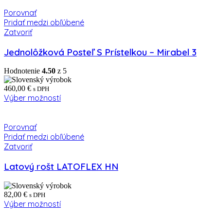
385,00 €
Porovnať
Pridať medzi obľúbené
Zatvoriť
Jednolôžková Posteľ S Prístelkou – Mirabel 3
Hodnotenie
4.50
z 5
460,00
€
s DPH
Výber možností
Porovnať
Pridať medzi obľúbené
Zatvoriť
Latový rošt LATOFLEX HN
82,00
€
s DPH
Výber možností