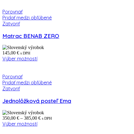
through
484,00 €
Porovnať
Pridať medzi obľúbené
Zatvoriť
Matrac BENAB ZERO
145,00
€
s DPH
Výber možností
Porovnať
Pridať medzi obľúbené
Zatvoriť
Jednolôžková posteľ Ema
Price
350,00
€
–
385,00
€
s DPH
range:
Výber možností
350,00 €
through