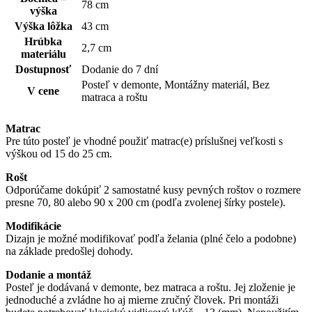
78 cm
výška
Výška lôžka
43 cm
Hrúbka
2,7 cm
materiálu
Dostupnosť
Dodanie do 7 dní
Posteľ v demonte, Montážny materiál, Bez
V cene
matraca a roštu
Matrac
Pre túto posteľ je vhodné použiť matrac(e) príslušnej veľkosti s
výškou od 15 do 25 cm.
Rošt
Odporúčame dokúpiť 2 samostatné kusy pevných roštov o rozmere
presne 70, 80 alebo 90 x 200 cm (podľa zvolenej šírky postele).
Modifikácie
Dizajn je možné modifikovať podľa želania (plné čelo a podobne)
na základe predošlej dohody.
Dodanie a montáž
Posteľ je dodávaná v demonte, bez matraca a roštu. Jej zloženie je
jednoduché a zvládne ho aj mierne zručný človek. Pri montáži