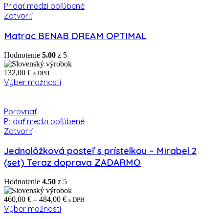
Pridať medzi obľúbené
Zatvoriť
Matrac BENAB DREAM OPTIMAL
Hodnotenie
5.00
z 5
132,00
€
s DPH
Výber možností
Porovnať
Pridať medzi obľúbené
Zatvoriť
Jednolôžková posteľ s prístelkou – Mirabel 2
(set) Teraz doprava ZADARMO
Hodnotenie
4.50
z 5
Price
460,00
€
–
484,00
€
s DPH
range:
Výber možností
460,00 €