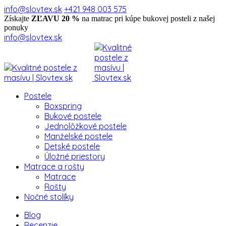
info@slovtex.sk
+421 948 003 575
Získajte
ZĽAVU 20 %
na matrac pri kúpe bukovej posteli z našej
ponuky
info@slovtex.sk
Postele
Boxspring
Bukové postele
Jednolôžkové postele
Manželské postele
Detské postele
Úložné priestory
Matrace a rošty
Matrace
Rošty
Nočné stolíky
Blog
Recenzie