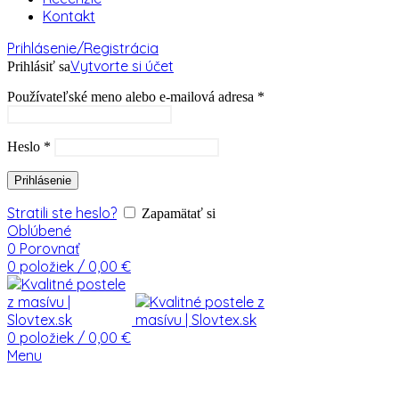
Kontakt
Prihlásenie/Registrácia
Vytvorte si účet
Prihlásiť sa
Používateľské meno alebo e-mailová adresa
*
Heslo
*
Prihlásenie
Stratili ste heslo?
Zapamätať si
Oblúbené
0
Porovnať
0
položiek
/
0,00
€
0
položiek
/
0,00
€
Menu