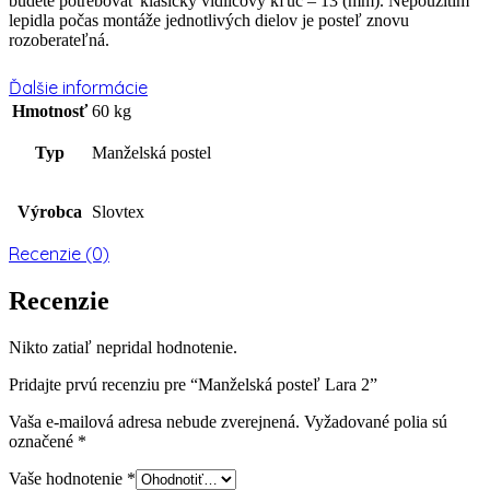
budete potrebovať klasický vidlicový kľúč – 13 (mm). Nepoužitím
lepidla počas montáže jednotlivých dielov je posteľ znovu
rozoberateľná.
Ďalšie informácie
Hmotnosť
60 kg
Typ
Manželská postel
Výrobca
Slovtex
Recenzie (0)
Recenzie
Nikto zatiaľ nepridal hodnotenie.
Pridajte prvú recenziu pre “Manželská posteľ Lara 2”
Vaša e-mailová adresa nebude zverejnená.
Vyžadované polia sú
označené
*
Vaše hodnotenie
*