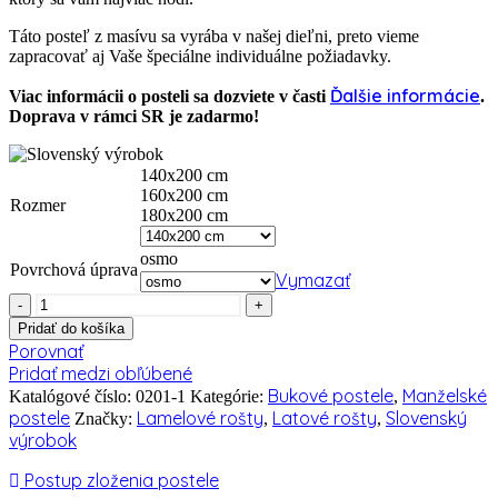
Táto posteľ z masívu sa vyrába v našej dieľni, preto vieme
zapracovať aj Vaše špeciálne individuálne požiadavky.
Ďalšie informácie
Viac informácii o posteli sa dozviete v časti
.
Doprava v rámci SR je zadarmo!
140x200 cm
160x200 cm
Rozmer
180x200 cm
osmo
Povrchová úprava
Vymazať
množstvo
Manželská
Pridať do košíka
posteľ
Porovnať
Lara
Pridať medzi obľúbené
2
Bukové postele
Manželské
Katalógové číslo:
0201-1
Kategórie:
,
postele
Lamelové rošty
Latové rošty
Slovenský
Značky:
,
,
výrobok
Postup zloženia postele