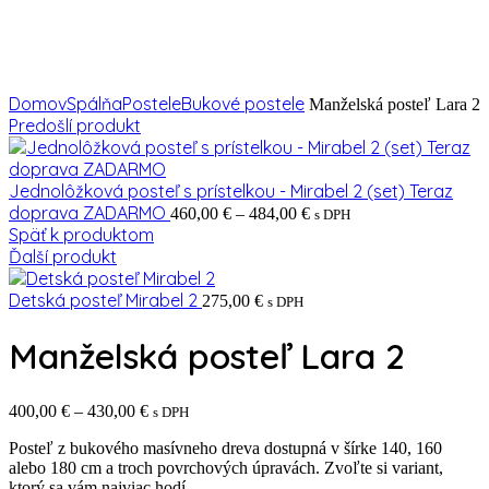
Domov
Spálňa
Postele
Bukové postele
Manželská posteľ Lara 2
Predošlí produkt
Jednolôžková posteľ s prístelkou - Mirabel 2 (set) Teraz
Price
doprava ZADARMO
460,00
€
–
484,00
€
s DPH
range:
Späť k produktom
460,00 €
Ďalší produkt
through
484,00 €
Detská posteľ Mirabel 2
275,00
€
s DPH
Manželská posteľ Lara 2
Price
400,00
€
–
430,00
€
s DPH
range:
Posteľ z bukového masívneho dreva dostupná v šírke 140, 160
400,00 €
alebo 180 cm a troch povrchových úpravách. Zvoľte si variant,
through
ktorý sa vám najviac hodí.
430,00 €