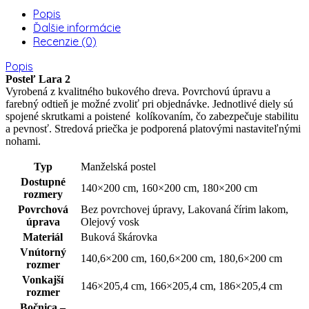
Popis
Ďalšie informácie
Recenzie (0)
Popis
Posteľ Lara 2
Vyrobená z kvalitného bukového dreva. Povrchovú úpravu a
farebný odtieň je možné zvoliť pri objednávke. Jednotlivé diely sú
spojené skrutkami a poistené kolíkovaním, čo zabezpečuje stabilitu
a pevnosť. Stredová priečka je podporená platovými nastaviteľnými
nohami.
Typ
Manželská postel
Dostupné
140×200 cm, 160×200 cm, 180×200 cm
rozmery
Povrchová
Bez povrchovej úpravy, Lakovaná čírim lakom,
úprava
Olejový vosk
Materiál
Buková škárovka
Vnútorný
140,6×200 cm, 160,6×200 cm, 180,6×200 cm
rozmer
Vonkajší
146×205,4 cm, 166×205,4 cm, 186×205,4 cm
rozmer
Bočnica –