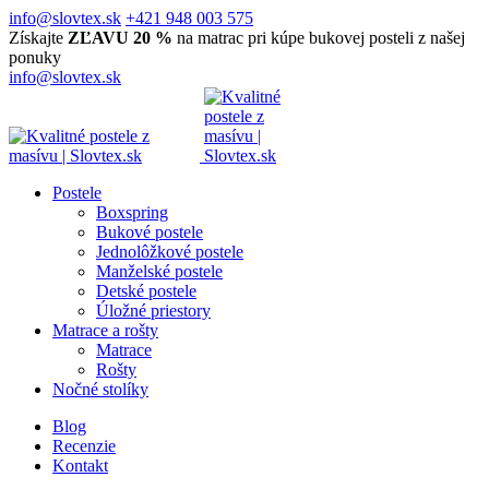
info@slovtex.sk
+421 948 003 575
Získajte
ZĽAVU 20 %
na matrac pri kúpe bukovej posteli z našej
ponuky
info@slovtex.sk
Postele
Boxspring
Bukové postele
Jednolôžkové postele
Manželské postele
Detské postele
Úložné priestory
Matrace a rošty
Matrace
Rošty
Nočné stolíky
Blog
Recenzie
Kontakt