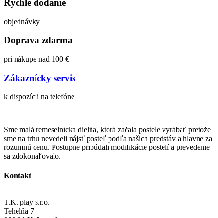
Rýchle dodanie
objednávky
Doprava zdarma
pri nákupe nad 100 €
Zákaznícky servis
k dispozícii na telefóne
Sme malá remeselnícka dielňa, ktorá začala postele vyrábať pretože
sme na trhu nevedeli nájsť posteľ podľa našich predstáv a hlavne za
rozumnú cenu. Postupne pribúdali modifikácie postelí a prevedenie
sa zdokonaľovalo.
Kontakt
T.K. play s.r.o.
Tehelňa 7