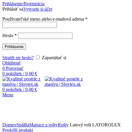
Prihlásenie/Registrácia
Prihlásiť sa
Vytvorte si účet
Používateľské meno alebo e-mailová adresa
*
Heslo
*
Prihlásenie
Stratili ste heslo?
Zapamätať si
Oblúbené
0
Porovnať
0
položiek
/
0,00
€
0
položiek
/
0,00
€
Menu
Domov
Spálňa
Matrace a rošty
Rošty
Latový rošt LATOROLEX
Predošlí produkt