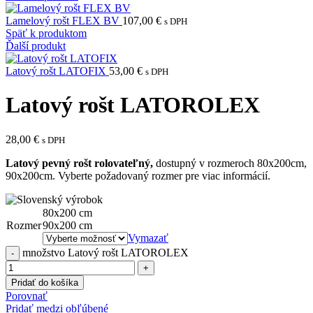
Lamelový rošt FLEX BV
107,00
€
s DPH
Späť k produktom
Ďalší produkt
Latový rošt LATOFIX
53,00
€
s DPH
Latový rošt LATOROLEX
28,00
€
s DPH
Latový pevný rošt rolovateľný,
dostupný v rozmeroch 80x200cm,
90x200cm. Vyberte požadovaný rozmer pre viac informácií.
80x200 cm
Rozmer
90x200 cm
Vymazať
množstvo Latový rošt LATOROLEX
Pridať do košíka
Porovnať
Pridať medzi obľúbené