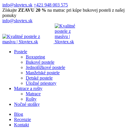
info@slovtex.sk
+421 948 003 575
Získajte
ZĽAVU 20 %
na matrac pri kúpe bukovej posteli z našej
ponuky
info@slovtex.sk
Postele
Boxspring
Bukové postele
Jednolôžkové postele
Manželské postele
Detské postele
Úložné priestory
Matrace a rošty
Matrace
Rošty
Nočné stolíky
Blog
Recenzie
Kontakt