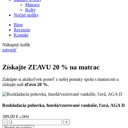
Matrace
Rošty
Nočné stolíky
Blog
Recenzie
Kontakt
Nákupný košík
zatvoriť
Získajte ZĽAVU 20 % na matrac
Zakúpte si akúkoľvek posteľ z našej ponuky spolu s matracom a
získajte naň
zľavu 20 %.
Rozkladacia pohovka, hnedá/vzorované vankúše, ľavá, AGA D
389,00
€
s DPH
množstvo
Rozkladacia