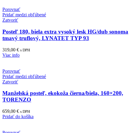
Porovnať
Pridať medzi obľúbené
Zatvoriť
Posteľ 180, biela extra vysoký lesk HG/dub sonoma
tmavý truflový, LYNATET TYP 93
319,00
€
s DPH
Viac info
Porovnať
Pridať medzi obľúbené
Zatvoriť
Manželská posteľ, ekokoža čierna/biela, 160×200,
TORENZO
659,00
€
s DPH
Pridať do košíka
Porovnať