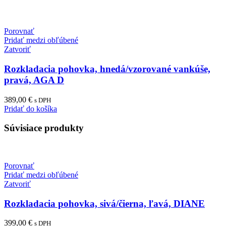
Porovnať
Pridať medzi obľúbené
Zatvoriť
Rozkladacia pohovka, hnedá/vzorované vankúše,
pravá, AGA D
389,00
€
s DPH
Pridať do košíka
Súvisiace produkty
Porovnať
Pridať medzi obľúbené
Zatvoriť
Rozkladacia pohovka, sivá/čierna, ľavá, DIANE
399,00
€
s DPH