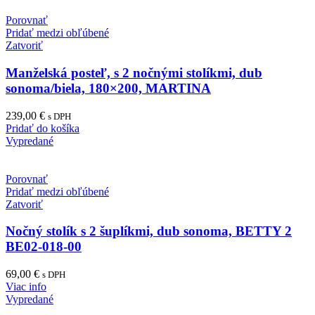
Porovnať
Pridať medzi obľúbené
Zatvoriť
Manželská posteľ, s 2 nočnými stolíkmi, dub
sonoma/biela, 180×200, MARTINA
239,00
€
s DPH
Pridať do košíka
Vypredané
Porovnať
Pridať medzi obľúbené
Zatvoriť
Nočný stolík s 2 šuplíkmi, dub sonoma, BETTY 2
BE02-018-00
69,00
€
s DPH
Viac info
Vypredané