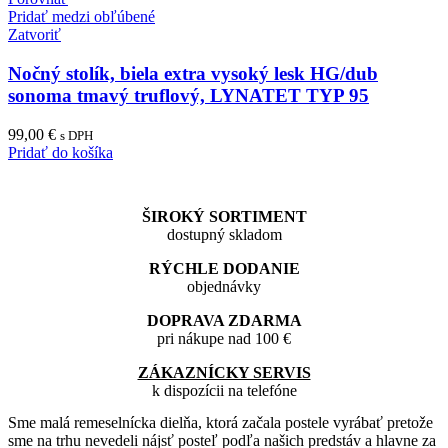
Pridať medzi obľúbené
Zatvoriť
Nočný stolík, biela extra vysoký lesk HG/dub
sonoma tmavý truflový, LYNATET TYP 95
99,00
€
s DPH
Pridať do košíka
ŠIROKÝ SORTIMENT
dostupný skladom
RÝCHLE DODANIE
objednávky
DOPRAVA ZDARMA
pri nákupe nad 100 €
ZÁKAZNÍCKY SERVIS
k dispozícii na telefóne
Sme malá remeselnícka dielňa, ktorá začala postele vyrábať pretože
sme na trhu nevedeli nájsť posteľ podľa našich predstáv a hlavne za