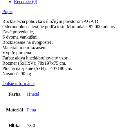
Recenzie (0)
Popis
Rozkladacia pohovka s úložným priestorom AGA D,
Oderuodolnosť textílie podľa testu Martindale: 85 000 oderov
Ľavé prevedenie,
S dvoma vankúšmi,
Rozkladanie na dvojposteľ,
Materiál: mikrofáza/šenil
Výplň: purpena
Farba: alova hnedá/pruhovaný vzor
Rozmer (ŠxHxV): 78x197x75 cm,
Plocha na spanie (ŠxH): 140×180 cm.
Nosnosť: 90 kg
Ďalšie informácie
Farba
Hnedá
Materiál
Pena
Hĺbka
78.0