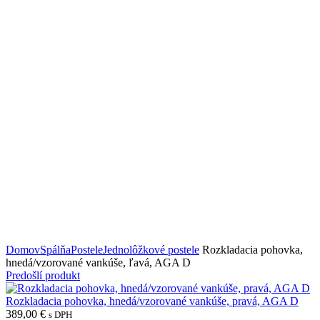
Domov
Spálňa
Postele
Jednolôžkové postele
Rozkladacia pohovka,
hnedá/vzorované vankúše, ľavá, AGA D
Predošlí produkt
Rozkladacia pohovka, hnedá/vzorované vankúše, pravá, AGA D
389,00
€
s DPH