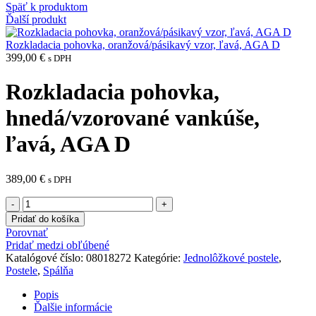
Späť k produktom
Ďalší produkt
Rozkladacia pohovka, oranžová/pásikavý vzor, ľavá, AGA D
399,00
€
s DPH
Rozkladacia pohovka,
hnedá/vzorované vankúše,
ľavá, AGA D
389,00
€
s DPH
množstvo
Rozkladacia
Pridať do košíka
pohovka,
Porovnať
hnedá/vzorované
Pridať medzi obľúbené
vankúše,
Katalógové číslo:
08018272
Kategórie:
Jednolôžkové postele
,
ľavá,
Postele
,
Spálňa
AGA
D
Popis
Ďalšie informácie