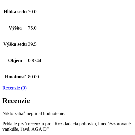
Hĺbka sedu
70.0
Výška
75.0
Výška sedu
39.5
Objem
0.8744
Hmotnosť
80.00
Recenzie (0)
Recenzie
Nikto zatiaľ nepridal hodnotenie.
Pridajte prvú recenziu pre “Rozkladacia pohovka, hnedá/vzorované
vankúše, ľavá, AGA D”