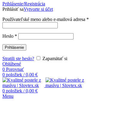
Prihlásenie/Registrácia
Prihlásiť sa
Vytvorte si účet
Používateľské meno alebo e-mailová adresa
*
Heslo
*
Prihlásenie
Stratili ste heslo?
Zapamätať si
Oblúbené
0
Porovnať
0
položiek
/
0,00
€
0
položiek
/
0,00
€
Menu