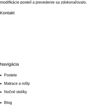
modifikácie postelí a prevedenie sa zdokonaľovalo.
Kontakt
T.K. play s.r.o.
Tehelňa 7
060 01 Kežmarok
Slovensko
info@slovtex.sk
+421 948 003 575
Navigácia
Postele
Matrace a rošty
Nočné stolíky
Blog