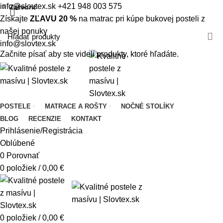
info@slovtex.sk
+421 948 003 575
Zatvoriť
Zatvoriť
Zatvoriť
Zatvoriť
Zatvoriť
Zatvoriť
Zatvoriť
Zatvoriť
Získajte
ZĽAVU 20 %
na matrac pri kúpe bukovej posteli z
našej ponuky
info@slovtex.sk
Začnite písať aby ste videli produkty, ktoré hľadáte.
POSTELE
MATRACE A ROŠTY
NOČNÉ STOLÍKY
BLOG
RECENZIE
KONTAKT
Prihlásenie/Registrácia
Oblúbené
0
Porovnať
0
položiek
/
0,00
€
0
položiek
/
0,00
€