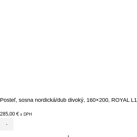
Posteľ, sosna nordická/dub divoký, 160×200, ROYAL L1
285,00
€
s DPH
množstvo