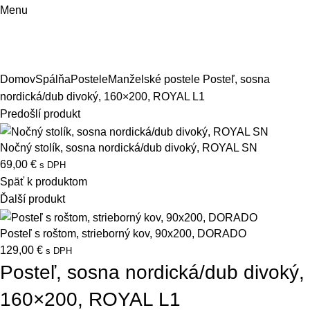
Menu
Domov
Spálňa
Postele
Manželské postele
Posteľ, sosna
nordická/dub divoký, 160×200, ROYAL L1
Predošlí produkt
Nočný stolík, sosna nordická/dub divoký, ROYAL SN
69,00
€
s DPH
Späť k produktom
Ďalší produkt
Posteľ s roštom, strieborný kov, 90x200, DORADO
129,00
€
s DPH
Posteľ, sosna nordická/dub divoký,
160×200, ROYAL L1