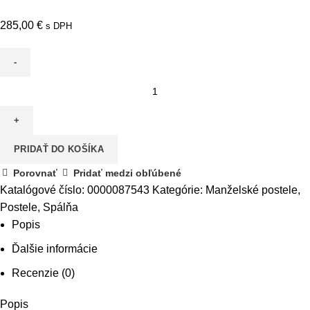
285,00
€
s DPH
množstvo
Posteľ,
sosna
nordická/dub
PRIDAŤ DO KOŠÍKA
divoký,
160x200,
Porovnať
Pridať medzi obľúbené
ROYAL
Katalógové číslo:
0000087543
Kategórie:
Manželské postele
,
L1
Postele
,
Spálňa
Popis
Ďalšie informácie
Recenzie (0)
Popis