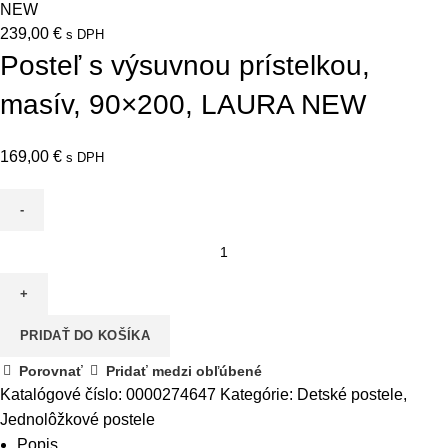
NEW
239,00
€
s DPH
Posteľ s výsuvnou prístelkou,
masív, 90×200, LAURA NEW
169,00
€
s DPH
množstvo
Posteľ
s
výsuvnou
PRIDAŤ DO KOŠÍKA
prístelkou,
masív,
Porovnať
Pridať medzi obľúbené
90x200,
Katalógové číslo:
0000274647
Kategórie:
Detské postele
,
LAURA
Jednolôžkové postele
NEW
Popis