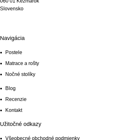
060 01 Kežmarok
Slovensko
info@slovtex.sk
+421 948 003 575
Navigácia
Postele
Matrace a rošty
Nočné stolíky
Blog
Recenzie
Kontakt
Užitočné odkazy
Všeobecné obchodné podmienky