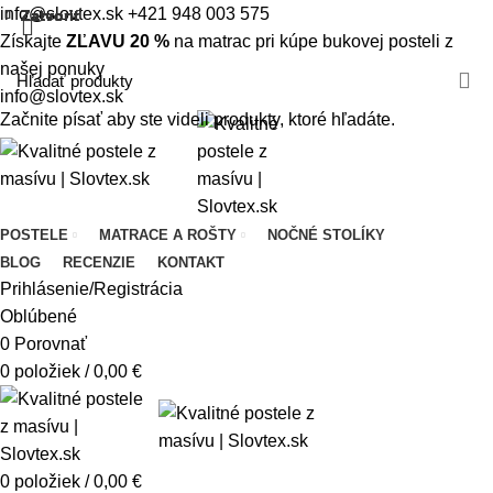
info@slovtex.sk
+421 948 003 575
Zatvoriť
Zatvoriť
Zatvoriť
Zatvoriť
Zatvoriť
Zatvoriť
Zatvoriť
Zatvoriť
Získajte
ZĽAVU 20 %
na matrac pri kúpe bukovej posteli z
našej ponuky
info@slovtex.sk
Začnite písať aby ste videli produkty, ktoré hľadáte.
POSTELE
MATRACE A ROŠTY
NOČNÉ STOLÍKY
BLOG
RECENZIE
KONTAKT
Prihlásenie/Registrácia
Oblúbené
0
Porovnať
0
položiek
/
0,00
€
0
položiek
/
0,00
€