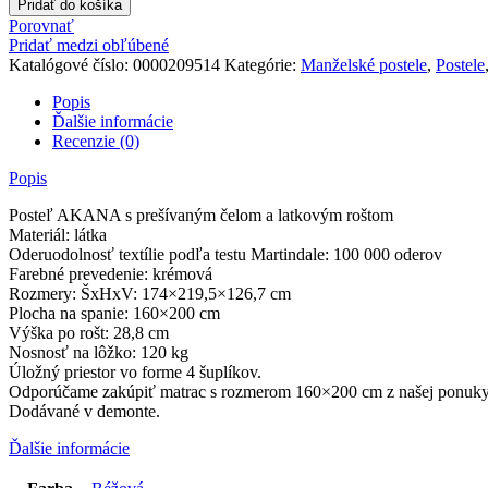
Pridať do košíka
s
Porovnať
úložným
Pridať medzi obľúbené
priestorom,
Katalógové číslo:
0000209514
Kategórie:
Manželské postele
,
Postele
krémová
látka,
Popis
160x200,
Ďalšie informácie
AKANA
Recenzie (0)
Popis
Posteľ AKANA s prešívaným čelom a latkovým roštom
Materiál: látka
Oderuodolnosť textílie podľa testu Martindale: 100 000 oderov
Farebné prevedenie: krémová
Rozmery: ŠxHxV: 174×219,5×126,7 cm
Plocha na spanie: 160×200 cm
Výška po rošt: 28,8 cm
Nosnosť na lôžko: 120 kg
Úložný priestor vo forme 4 šuplíkov.
Odporúčame zakúpiť matrac s rozmerom 160×200 cm z našej ponuky
Dodávané v demonte.
Ďalšie informácie