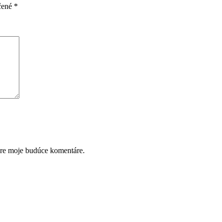
čené
*
pre moje budúce komentáre.