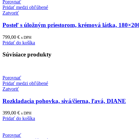
Porovnať
Pridať medzi obľúbené
Zatvoriť
Posteľ s úložným priestorom, krémová látka, 180×
799,00
€
s DPH
Pridať do košíka
Súvisiace produkty
Porovnať
Pridať medzi obľúbené
Zatvoriť
Rozkladacia pohovka, sivá/čierna, ľavá, DIANE
399,00
€
s DPH
Pridať do košíka
Porovnať