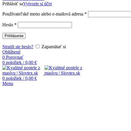
Prihlásiť sa
Vytvorte si účet
Používateľské meno alebo e-mailová adresa
*
Heslo
*
Prihlásenie
Stratili ste heslo?
Zapamätať si
Oblúbené
0
Porovnať
0
položiek
/
0,00
€
0
položiek
/
0,00
€
Menu