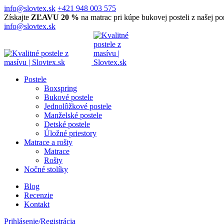
info@slovtex.sk
+421 948 003 575
Získajte
ZĽAVU 20 %
na matrac pri kúpe bukovej posteli z našej p
info@slovtex.sk
Postele
Boxspring
Bukové postele
Jednolôžkové postele
Manželské postele
Detské postele
Úložné priestory
Matrace a rošty
Matrace
Rošty
Nočné stolíky
Blog
Recenzie
Kontakt
Prihlásenie/Registrácia