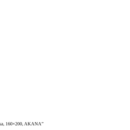
 látka, 160×200, AKANA”