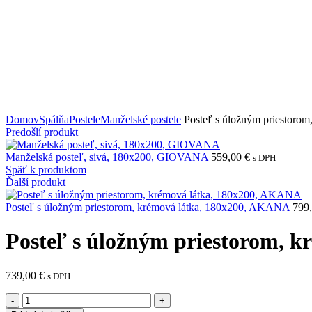
Domov
Spálňa
Postele
Manželské postele
Posteľ s úložným priestoro
Predošlí produkt
Manželská posteľ, sivá, 180x200, GIOVANA
559,00
€
s DPH
Späť k produktom
Ďalší produkt
Posteľ s úložným priestorom, krémová látka, 180x200, AKANA
799
Posteľ s úložným priestorom, 
739,00
€
s DPH
množstvo
Posteľ