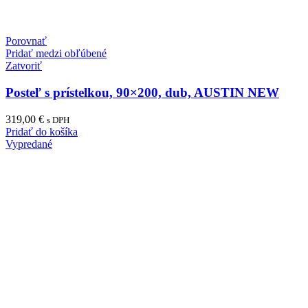
Porovnať
Pridať medzi obľúbené
Zatvoriť
Posteľ s prístelkou, 90×200, dub, AUSTIN NEW
319,00
€
s DPH
Pridať do košíka
Vypredané