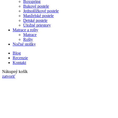
Boxspring
Bukové postele
Jednolôžkové postele
Manželské postele
Detské postele
Úložné priestory
Matrace a rošty
Matrace
Rošty
Nočné stolíky
Blog
Recenzie
Kontakt
Nákupný košík
zatvoriť