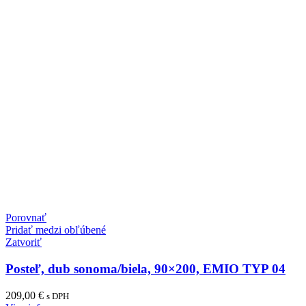
Porovnať
Pridať medzi obľúbené
Zatvoriť
Posteľ, dub sonoma/biela, 90×200, EMIO TYP 04
209,00
€
s DPH