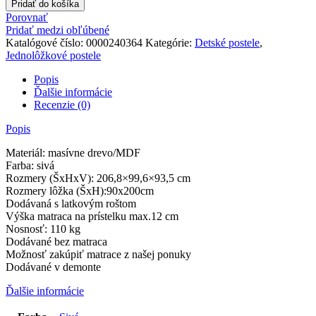
Pridať do košíka
s
Porovnať
prístelkou,
Pridať medzi obľúbené
90x200,
Katalógové číslo:
0000240364
Kategórie:
Detské postele
,
sivá,
Jednolôžkové postele
AUSTIN
NEW
Popis
Ďalšie informácie
Recenzie (0)
Popis
Materiál: masívne drevo/MDF
Farba: sivá
Rozmery (ŠxHxV): 206,8×99,6×93,5 cm
Rozmery lôžka (ŠxH):90x200cm
Dodávaná s latkovým roštom
Výška matraca na prístelku max.12 cm
Nosnosť: 110 kg
Dodávané bez matraca
Možnosť zakúpiť matrace z našej ponuky
Dodávané v demonte
Ďalšie informácie