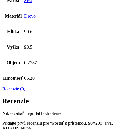
Farba
Sivá
Materiál
Drevo
Hĺbka
99.6
Výška
93.5
Objem
0.2787
Hmotnosť
65.20
Recenzie (0)
Recenzie
Nikto zatiaľ nepridal hodnotenie.
Pridajte prvú recenziu pre “Posteľ s prístelkou, 90×200, sivá,
AUSTIN NEW”