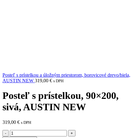
Posteľ s prístelkou a úložným priestorom, borovicové drevo/biela,
AUSTIN NEW
319,00
€
s DPH
Posteľ s prístelkou, 90×200,
sivá, AUSTIN NEW
319,00
€
s DPH
množstvo
Posteľ