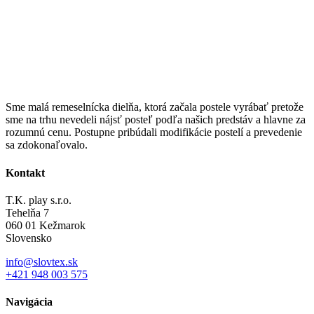
Sme malá remeselnícka dielňa, ktorá začala postele vyrábať pretože
sme na trhu nevedeli nájsť posteľ podľa našich predstáv a hlavne za
rozumnú cenu. Postupne pribúdali modifikácie postelí a prevedenie
sa zdokonaľovalo.
Kontakt
T.K. play s.r.o.
Tehelňa 7
060 01 Kežmarok
Slovensko
info@slovtex.sk
+421 948 003 575
Navigácia