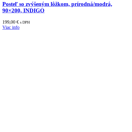
Posteľ so zvýšeným lôžkom, prírodná/modrá,
90×200, INDIGO
199,00
€
s DPH
Viac info