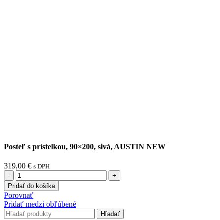
Posteľ s prístelkou, 90×200, sivá, AUSTIN NEW
319,00
€
s DPH
množstvo
Posteľ
Pridať do košíka
s
Porovnať
prístelkou,
Pridať medzi obľúbené
90x200,
Hľadať
sivá,