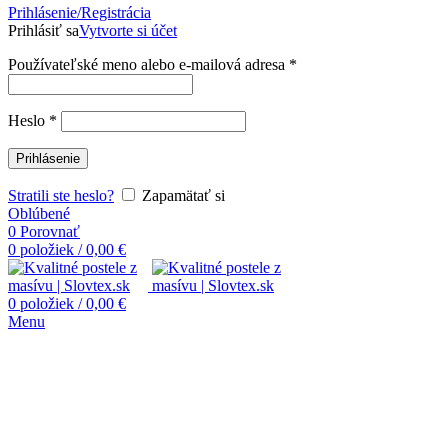
Prihlásenie/Registrácia
Prihlásiť sa
Vytvorte si účet
Používateľské meno alebo e-mailová adresa
*
Heslo
*
Prihlásenie
Stratili ste heslo?
Zapamätať si
Oblúbené
0
Porovnať
0
položiek
/
0,00
€
0
položiek
/
0,00
€
Menu