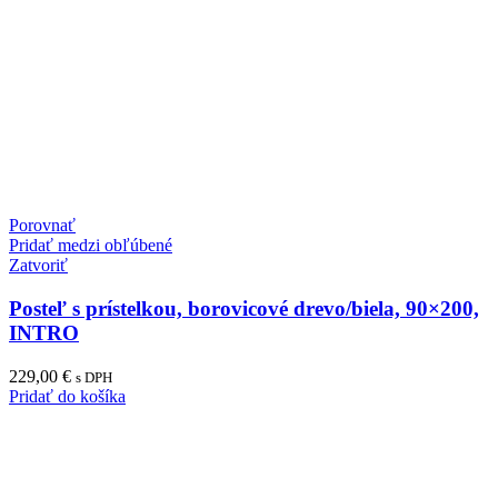
Porovnať
Pridať medzi obľúbené
Zatvoriť
Posteľ s prístelkou, borovicové drevo/biela, 90×200,
INTRO
229,00
€
s DPH
Pridať do košíka