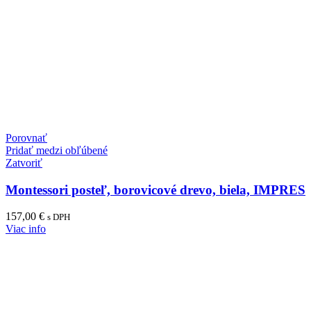
Porovnať
Pridať medzi obľúbené
Zatvoriť
Montessori posteľ, borovicové drevo, biela, IMPRES
157,00
€
s DPH
Viac info