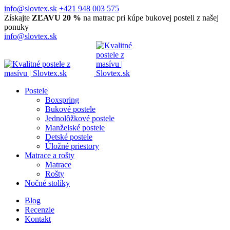
info@slovtex.sk
+421 948 003 575
Získajte
ZĽAVU 20 %
na matrac pri kúpe bukovej posteli z našej
ponuky
info@slovtex.sk
Postele
Boxspring
Bukové postele
Jednolôžkové postele
Manželské postele
Detské postele
Úložné priestory
Matrace a rošty
Matrace
Rošty
Nočné stolíky
Blog
Recenzie
Kontakt