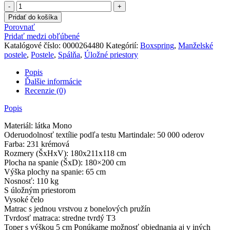
množstvo
Posteľ
Pridať do košíka
boxspring,
Porovnať
krémová,
Pridať medzi obľúbené
180x200,
Katalógové číslo:
0000264480
Kategórií:
Boxspring
,
Manželské
DORMAN
postele
,
Postele
,
Spálňa
,
Úložné priestory
Popis
Ďalšie informácie
Recenzie (0)
Popis
Materiál: látka Mono
Oderuodolnosť textílie podľa testu Martindale: 50 000 oderov
Farba: 231 krémová
Rozmery (ŠxHxV): 180x211x118 cm
Plocha na spanie (ŠxD): 180×200 cm
Výška plochy na spanie: 65 cm
Nosnosť: 110 kg
S úložným priestorom
Vysoké čelo
Matrac s jednou vrstvou z bonelových pružín
Tvrdosť matraca: stredne tvrdý T3
Toper s výškou 5 cm Ponúkame možnosť objednania aj v iných