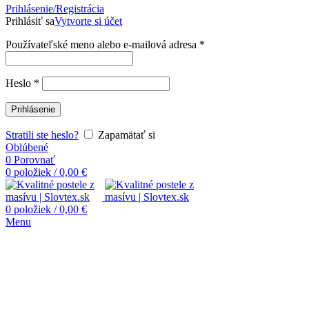
Prihlásenie/Registrácia
Prihlásiť sa
Vytvorte si účet
Používateľské meno alebo e-mailová adresa
*
Heslo
*
Prihlásenie
Stratili ste heslo?
Zapamätať si
Oblúbené
0
Porovnať
0
položiek
/
0,00
€
0
položiek
/
0,00
€
Menu