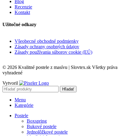
Blog
Recenzie
Kontakt
Užitočné odkazy
Všeobecné obchodné podmienky
Zásady ochrany osobných údajov
Zásady používania súborov cookie (EÚ)
© 2026 Kvalitné postele z masívu | Slovtex.sk Všetky práva
vyhradené
Vytvoril
Hľadať
Menu
Kategórie
Postele
Boxspring
Bukové postele
Jednolôžkové postele