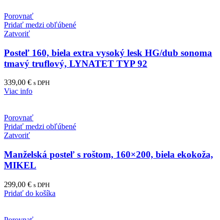
Porovnať
Pridať medzi obľúbené
Zatvoriť
Posteľ 160, biela extra vysoký lesk HG/dub sonoma
tmavý truflový, LYNATET TYP 92
339,00
€
s DPH
Viac info
Porovnať
Pridať medzi obľúbené
Zatvoriť
Manželská posteľ s roštom, 160×200, biela ekokoža,
MIKEL
299,00
€
s DPH
Pridať do košíka
Porovnať