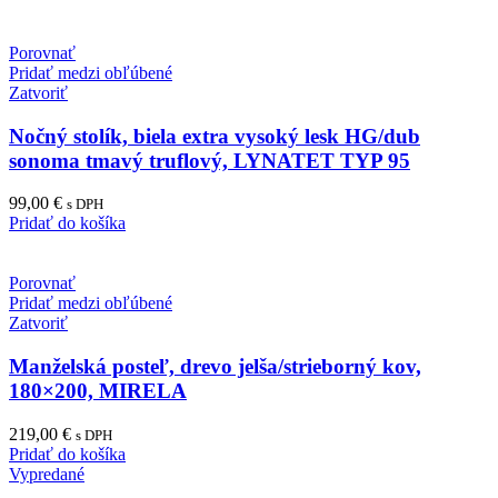
Porovnať
Pridať medzi obľúbené
Zatvoriť
Nočný stolík, biela extra vysoký lesk HG/dub
sonoma tmavý truflový, LYNATET TYP 95
99,00
€
s DPH
Pridať do košíka
Porovnať
Pridať medzi obľúbené
Zatvoriť
Manželská posteľ, drevo jelša/strieborný kov,
180×200, MIRELA
219,00
€
s DPH
Pridať do košíka
Vypredané