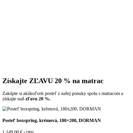
Získajte ZĽAVU 20 % na matrac
Zakúpte si akúkoľvek posteľ z našej ponuky spolu s matracom a
získajte naň
zľavu 20 %.
Posteľ boxspring, krémová, 180×200, DORMAN
1.149,00
€
s DPH