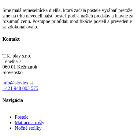
Sme malá remeselnícka dielňa, ktorá začala postele vyrábať pretože
sme na trhu nevedeli nájsť posteľ podľa našich predstáv a hlavne za
rozumnú cenu. Postupne pribúdali modifikácie postelí a prevedenie
sa zdokonaľovalo.
Kontakt
T.K. play s.r.o.
Tehelňa 7
060 01 Kežmarok
Slovensko
info@slovtex.sk
+421 948 003 575
Navigácia
Postele
Matrace a rošty
Nočné stolíky