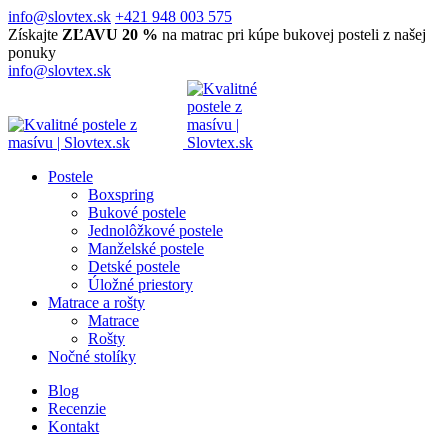
info@slovtex.sk
+421 948 003 575
Získajte
ZĽAVU 20 %
na matrac pri kúpe bukovej posteli z našej
ponuky
info@slovtex.sk
Postele
Boxspring
Bukové postele
Jednolôžkové postele
Manželské postele
Detské postele
Úložné priestory
Matrace a rošty
Matrace
Rošty
Nočné stolíky
Blog
Recenzie
Kontakt