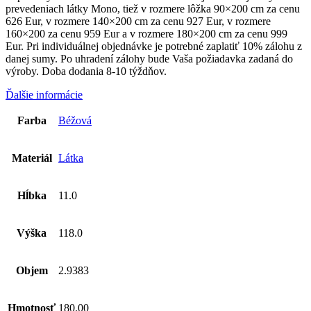
prevedeniach látky Mono, tiež v rozmere lôžka 90×200 cm za cenu
626 Eur, v rozmere 140×200 cm za cenu 927 Eur, v rozmere
160×200 za cenu 959 Eur a v rozmere 180×200 cm za cenu 999
Eur. Pri individuálnej objednávke je potrebné zaplatiť 10% zálohu z
danej sumy. Po uhradení zálohy bude Vaša požiadavka zadaná do
výroby. Doba dodania 8-10 týždňov.
Ďalšie informácie
Farba
Béžová
Materiál
Látka
Hĺbka
11.0
Výška
118.0
Objem
2.9383
Hmotnosť
180.00