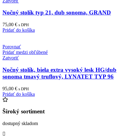
Zatvoriť
Nočný stolík typ 21, dub sonoma, GRAND
75,00
€
s DPH
Pridať do košíka
Porovnať
Pridať medzi obľúbené
Zatvoriť
Nočný stolík, biela extra vysoký lesk HG/dub
sonoma tmavý truflový, LYNATET TYP 96
95,00
€
s DPH
Pridať do košíka
Široký sortiment
dostupný skladom