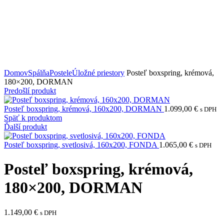
Domov
Spálňa
Postele
Úložné priestory
Posteľ boxspring, krémová,
180×200, DORMAN
Predošlí produkt
Posteľ boxspring, krémová, 160x200, DORMAN
1.099,00
€
s DPH
Späť k produktom
Ďalší produkt
Posteľ boxspring, svetlosivá, 160x200, FONDA
1.065,00
€
s DPH
Posteľ boxspring, krémová,
180×200, DORMAN
1.149,00
€
s DPH