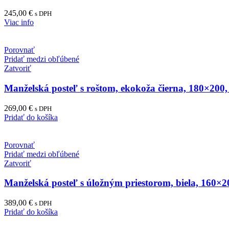
245,00
€
s DPH
Viac info
Porovnať
Pridať medzi obľúbené
Zatvoriť
Manželská posteľ s roštom, ekokoža čierna, 180×20
269,00
€
s DPH
Pridať do košíka
Porovnať
Pridať medzi obľúbené
Zatvoriť
Manželská posteľ s úložným priestorom, biela, 16
389,00
€
s DPH
Pridať do košíka