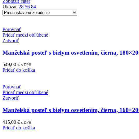
Zobraziť filter
Ukázať
28
56
84
Porovnať
Pridať medzi obľúbené
Zatvoriť
Manželská posteľ s bielym osvetlením, čierna, 18
549,00
€
s DPH
Pridať do košíka
Porovnať
Pridať medzi obľúbené
Zatvoriť
Manželská posteľ s bielym osvetlením, čierna, 16
415,00
€
s DPH
Pridať do košíka