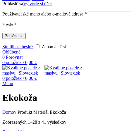
Prihlásiť sa
Vytvorte si účet
Používateľské meno alebo e-mailová adresa
*
Heslo
*
Prihlásenie
Stratili ste heslo?
Zapamätať si
Oblúbené
0
Porovnať
0
položiek
/
0,00
€
0
položiek
/
0,00
€
Menu
Ekokoža
Domov
Produkt Materiál
Ekokoža
Zobrazených 1–28 z 41 výsledkov