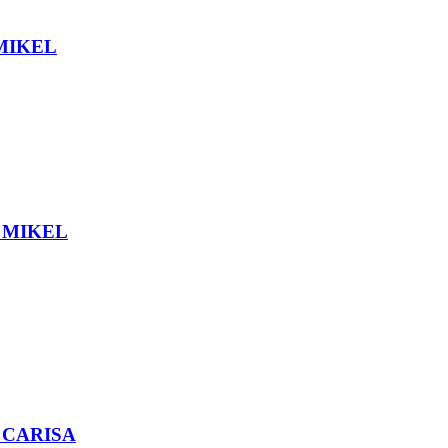
, MIKEL
a, MIKEL
0, CARISA