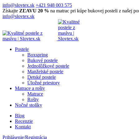
info@slovtex.sk
+421 948 003 575
Získajte
ZĽAVU 20 %
na matrac pri kúpe bukovej posteli z našej p
info@slovtex.sk
Postele
Boxspring
Bukové postele
Jednolôžkové postele
Manželské postele
Detské postele
Úložné priestory
Matrace a rošty
Matrace
Rošty
Nočné stolíky
Blog
Recenzie
Kontakt
Prihlásenie/Registrácia