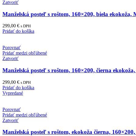
Zatvoriť
Manželská posteľ s roštom, 160×200, biela ekokoža
299,00
€
s DPH
Pridať do košíka
Porovnať
Pridať medzi obľúbené
Zatvoriť
Manželská posteľ s roštom, 160×200, čierna ekokož
299,00
€
s DPH
Pridať do košíka
Vypredané
Porovnať
Pridať medzi obľúbené
Zatvoriť
Manželská posteľ s roštom, ekokoža čierna, 160×20